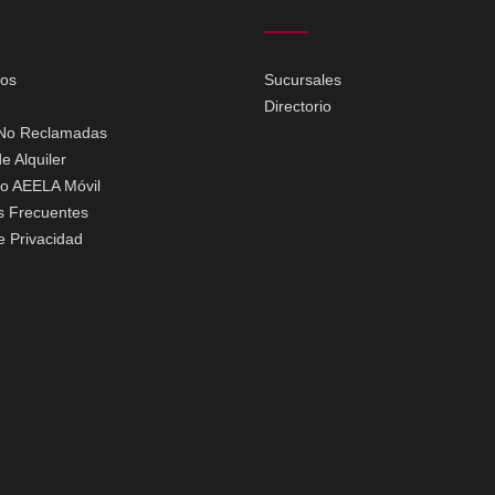
ios
Sucursales
Directorio
No Reclamadas
e Alquiler
io AEELA Móvil
s Frecuentes
de Privacidad