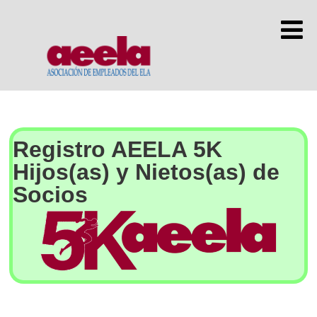
Registro AEELA 5K
Hijos(as) y Nietos(as) de
Socios